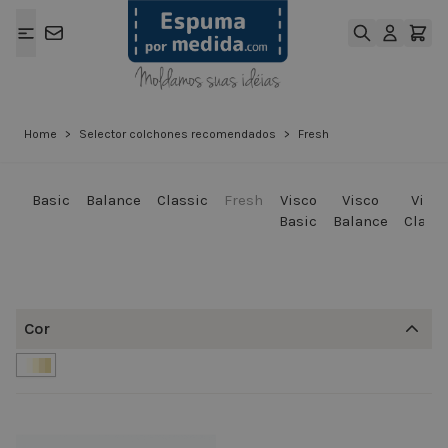
Ir para o Conteúdo
Home
>
Selector colchones recomendados
>
Fresh
Basic
Balance
Classic
Fresh
Visco
Visco
Visco
Basic
Balance
Classi
Cor
filter