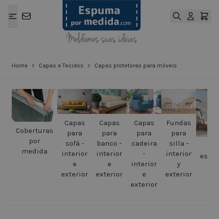
Ir para o Conteúdo
Home
>
Capas e Tecidos
>
Capas protetoras para móveis
Capas
Capas
Capas
Fundas
Coberturas
para
para
para
para
por
sofá -
banco -
cadeira
silla -
Ca
medida
interior
interior
-
interior
espre
e
e
interior
y
exterior
exterior
e
exterior
exterior