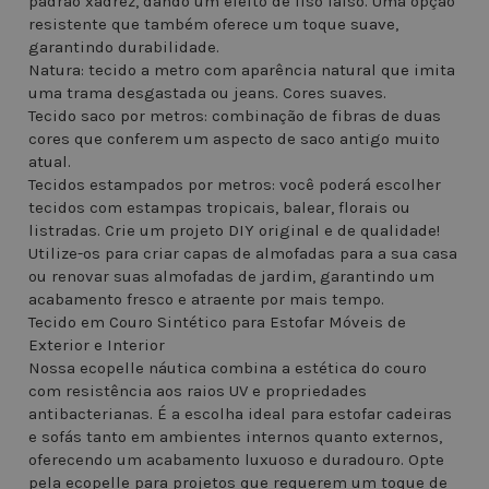
padrão xadrez, dando um efeito de liso falso. Uma opção
resistente que também oferece um toque suave,
garantindo durabilidade.
Natura: tecido a metro com aparência natural que imita
uma trama desgastada ou jeans. Cores suaves.
Tecido saco por metros: combinação de fibras de duas
cores que conferem um aspecto de saco antigo muito
atual.
Tecidos estampados por metros: você poderá escolher
tecidos com estampas tropicais, balear, florais ou
listradas. Crie um projeto DIY original e de qualidade!
Utilize-os para criar capas de almofadas para a sua casa
ou renovar suas almofadas de jardim, garantindo um
acabamento fresco e atraente por mais tempo.
Tecido em Couro Sintético para Estofar Móveis de
Exterior e Interior
Nossa ecopelle náutica combina a estética do couro
com resistência aos raios UV e propriedades
antibacterianas. É a escolha ideal para estofar cadeiras
e sofás tanto em ambientes internos quanto externos,
oferecendo um acabamento luxuoso e duradouro. Opte
pela ecopelle para projetos que requerem um toque de