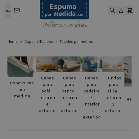
Ir para o Conteúdo
Home
>
Capas e Tecidos
>
Tecidos por metros
Capas
Capas
Capas
Fundas
Coberturas
para
para
para
para
por
sofá -
banco -
cadeira
silla -
Ca
medida
interior
interior
-
interior
espre
e
e
interior
y
exterior
exterior
e
exterior
exterior