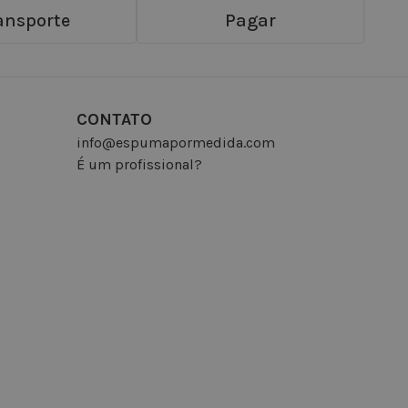
ansporte
Pagar
CONTATO
info@espumapormedida.com
É um profissional?
INSCREVA-SE NA NEWSLETTER