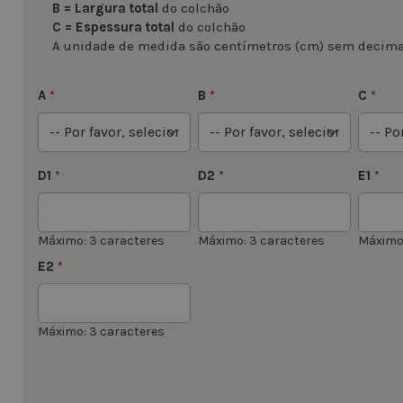
B = Largura total
do colchão
C = Espessura total
do colchão
A unidade de medida são centímetros (cm) sem decima
A
B
C
*
*
*
D1
D2
E1
*
*
*
Máximo: 3 caracteres
Máximo: 3 caracteres
Máximo:
E2
*
Máximo: 3 caracteres