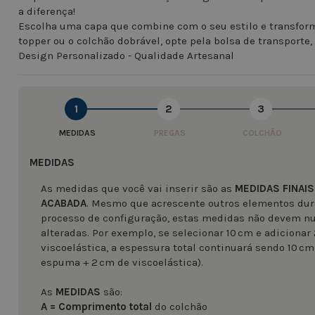
a diferença!
Escolha uma capa que combine com o seu estilo e transforme
topper ou o colchão dobrável, opte pela bolsa de transporte
Design Personalizado - Qualidade Artesanal
1
2
3
MEDIDAS
PREGAS
COLCHÃO
MEDIDAS
As medidas que você vai inserir são as
MEDIDAS FINAIS
ACABADA
. Mesmo que acrescente outros elementos dur
processo de configuração, estas medidas não devem n
alteradas. Por exemplo, se selecionar 10 cm e adicionar
viscoelástica, a espessura total continuará sendo 10 cm
espuma + 2 cm de viscoelástica).
As
MEDIDAS
são:
A = Comprimento total
do colchão