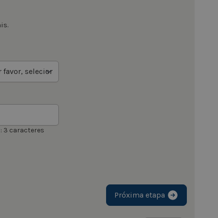
is.
 3 caracteres
Próxima etapa