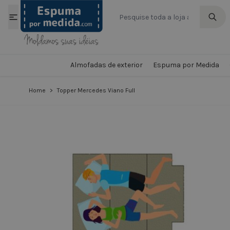
Ir para o Conteúdo
Almofadas de exterior
Espuma por Medida
Home
>
Topper Mercedes Viano Full
View larger image