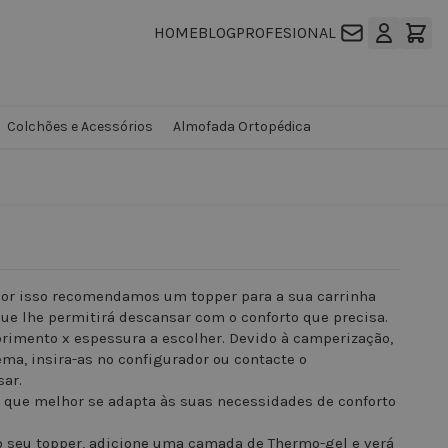
HOME
BLOG
PROFESIONAL
Colchões e Acessórios
Almofada Ortopédica
or isso recomendamos um topper para a sua carrinha
que lhe permitirá descansar com o conforto que precisa.
rimento x espessura a escolher. Devido à camperização,
ma, insira-as no configurador ou contacte o
sar.
 que melhor se adapta às suas necessidades de conforto
do seu topper, adicione uma camada de Thermo-gel e verá