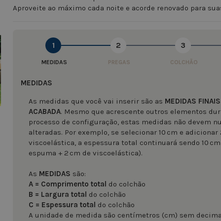
Aproveite ao máximo cada noite e acorde renovado para sua
image
1
2
3
MEDIDAS
PREGAS
COLCHÃO
MEDIDAS
As medidas que você vai inserir são as
MEDIDAS FINAIS
ACABADA
. Mesmo que acrescente outros elementos dur
processo de configuração, estas medidas não devem n
alteradas. Por exemplo, se selecionar 10 cm e adicionar
viscoelástica, a espessura total continuará sendo 10 cm
espuma + 2 cm de viscoelástica).
As
MEDIDAS
são:
A = Comprimento total
do colchão
B = Largura total
do colchão
C = Espessura total
do colchão
A unidade de medida são centímetros (cm) sem decima