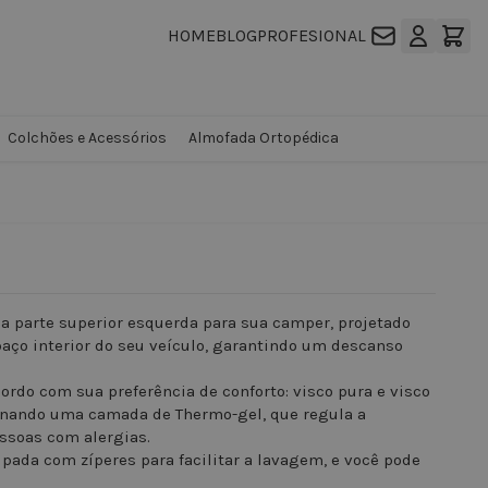
HOME
BLOG
PROFESIONAL
Colchões e Acessórios
Almofada Ortopédica
a parte superior esquerda para sua camper, projetado
paço interior do seu veículo, garantindo um descanso
ordo com sua preferência de conforto: visco pura e visco
ionando uma camada de Thermo-gel, que regula a
essoas com alergias.
pada com zíperes para facilitar a lavagem, e você pode