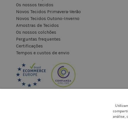
Os nossos tecidos
Novos Tecidos Primavera-Verão
Novos Tecidos Outono-Inverno
Amostras de Tecidos
Os nossos colchões
Perguntas frequentes
Certificações
Tempos e custos de envio
Utiliza
comparti
análise,