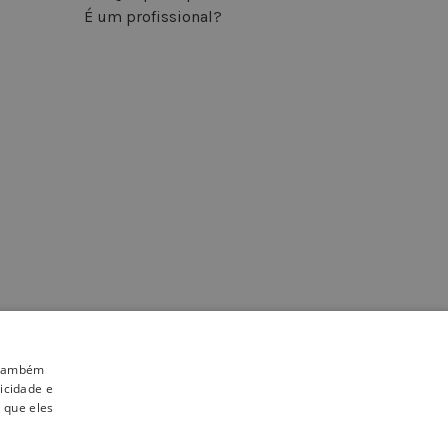
É um profissional?
INSCREVA-SE NA NEWSLETTER
. Também
icidade e
 que eles