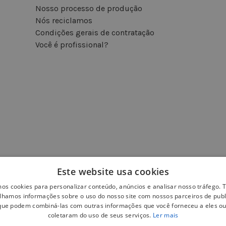
Nosso processo de produção
Nós reciclamos
Condições gerais de contratação
Você é profissional?
Este website usa cookies
mos cookies para personalizar conteúdo, anúncios e analisar nosso tráfego
lhamos informações sobre o uso do nosso site com nossos parceiros de publ
 que podem combiná-las com outras informações que você forneceu a eles ou
coletaram do uso de seus serviços.
Ler mais