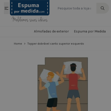
Ir para o Conteúdo
Almofadas de exterior
Espuma por Medida
Home
>
Topper dobrável canto superior esquerdo
View larger image