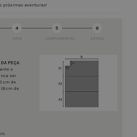
s próximas aventuras!
4
5
6
CAPA
COMPLEMENTOS
EXTRAS
 DA PEÇA
ante o
unca ser
 2 cm de
 (8 cm de
is.