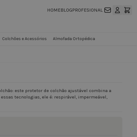
HOME
BLOG
PROFESIONAL
Colchões e Acessórios
Almofada Ortopédica
lchão: este protetor de colchão ajustável combina a
ssas tecnologias, ele é: respirável, impermeável,