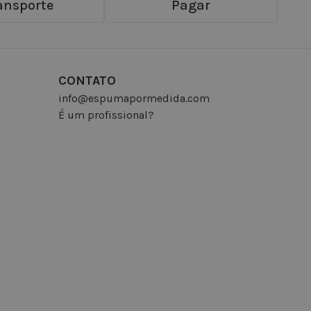
ansporte
Pagar
CONTATO
info@espumapormedida.com
É um profissional?
INSCREVA-SE NA NEWSLETTER