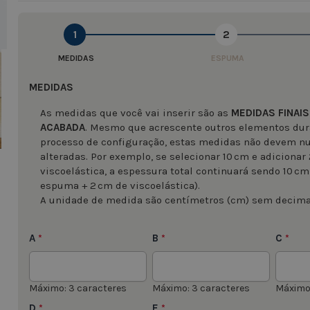
1
2
image
MEDIDAS
ESPUMA
MEDIDAS
As medidas que você vai inserir são as
MEDIDAS FINAIS
ACABADA
. Mesmo que acrescente outros elementos dur
processo de configuração, estas medidas não devem n
alteradas. Por exemplo, se selecionar 10 cm e adicionar
viscoelástica, a espessura total continuará sendo 10 cm
espuma + 2 cm de viscoelástica).
A unidade de medida são centímetros (cm) sem decima
A
B
C
*
*
*
Máximo: 3 caracteres
Máximo: 3 caracteres
Máximo:
D
E
*
*