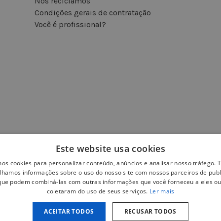
Nós reciclamos
Condições gerais de contratação
Você é profissional?
Este website usa cookies
mos cookies para personalizar conteúdo, anúncios e analisar nosso tráfego
lhamos informações sobre o uso do nosso site com nossos parceiros de publ
 que podem combiná-las com outras informações que você forneceu a eles ou
coletaram do uso de seus serviços.
Ler mais
ACEITAR TODOS
RECUSAR TODOS