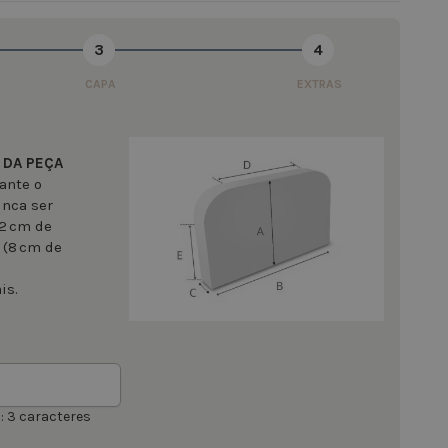
3
4
CAPA
EXTRAS
 DA PEÇA
ante o
unca ser
 2 cm de
 (8 cm de
is.
 3 caracteres