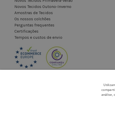
Novos Tecidos Primavera-Verão
Novos Tecidos Outono-Inverno
Amostras de Tecidos
Os nossos colchões
Perguntas frequentes
Certificações
Tempos e custos de envio
Utiliza
comparti
análise,
Pagamento seguro: