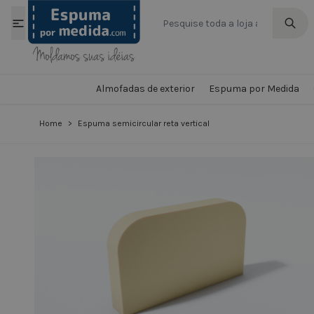
Ir para o Conteúdo
Almofadas de exterior
Espuma por Medida
Home
>
Espuma semicircular reta vertical
View larger image