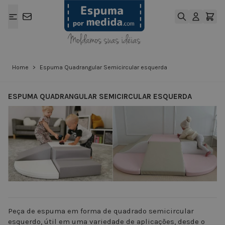
Ir para o Conteúdo
Home
>
Espuma Quadrangular Semicircular esquerda
ESPUMA QUADRANGULAR SEMICIRCULAR ESQUERDA
View larger image
View larger ima
Peça de espuma em forma de quadrado semicircular
esquerdo, útil em uma variedade de aplicações, desde o