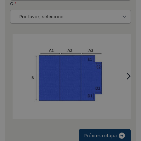
C
*
Próxima etapa