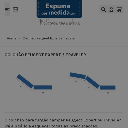
Ir para o Conteúdo
Home
>
Colchão Peugeot Expert / Traveler
COLCHÃO PEUGEOT EXPERT / TRAVELER
View larger image
View larger ima
O colchão para furgão camper Peugeot Expert ou Traveller
irá ajudá-lo a esquecer todas as preocupações.