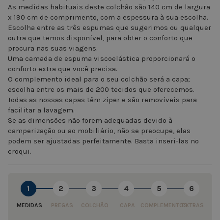
As medidas habituais deste colchão são 140 cm de largura
x 190 cm de comprimento, com a espessura à sua escolha.
Escolha entre as três espumas que sugerimos ou qualquer
outra que temos disponível, para obter o conforto que
procura nas suas viagens.
Uma camada de espuma viscoelástica proporcionará o
conforto extra que você precisa.
O complemento ideal para o seu colchão será a capa;
escolha entre os mais de 200 tecidos que oferecemos.
Todas as nossas capas têm zíper e são removíveis para
facilitar a lavagem.
Se as dimensões não forem adequadas devido à
camperização ou ao mobiliário, não se preocupe, elas
podem ser ajustadas perfeitamente. Basta inseri-las no
croqui.
1
2
3
4
5
6
MEDIDAS
PREGAS
COLCHÃO
CAPA
COMPLEMENTOS
EXTRAS