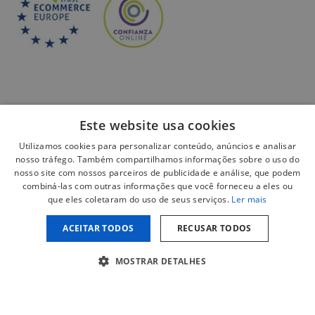
Este website usa cookies
Utilizamos cookies para personalizar conteúdo, anúncios e analisar
Pagamento seguro:
nosso tráfego. Também compartilhamos informações sobre o uso do
nosso site com nossos parceiros de publicidade e análise, que podem
combiná-las com outras informações que você forneceu a eles ou
que eles coletaram do uso de seus serviços.
Ler mais
ACEITAR TODOS
RECUSAR TODOS
Aviso legal
Política de privacidade
MOSTRAR DETALHES
Política de cookies
Política de redes sociais
Copyright © 2026 espumapormedida.com. Todos os direitos