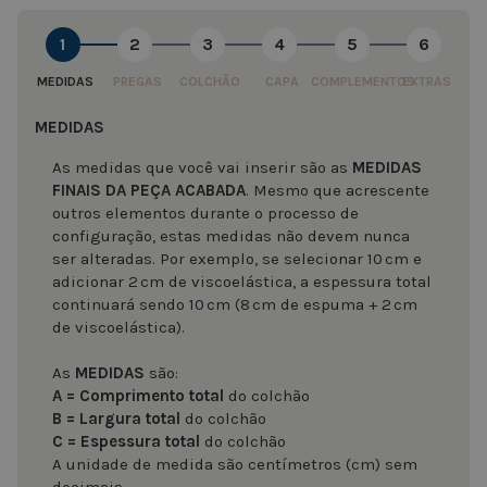
1
2
3
4
5
6
MEDIDAS
PREGAS
COLCHÃO
CAPA
COMPLEMENTOS
EXTRAS
MEDIDAS
As medidas que você vai inserir são as
MEDIDAS
FINAIS DA PEÇA ACABADA
. Mesmo que acrescente
outros elementos durante o processo de
configuração, estas medidas não devem nunca
ser alteradas. Por exemplo, se selecionar 10 cm e
adicionar 2 cm de viscoelástica, a espessura total
continuará sendo 10 cm (8 cm de espuma + 2 cm
de viscoelástica).
As
MEDIDAS
são:
A = Comprimento total
do colchão
B = Largura total
do colchão
C = Espessura total
do colchão
A unidade de medida são centímetros (cm) sem
decimais.