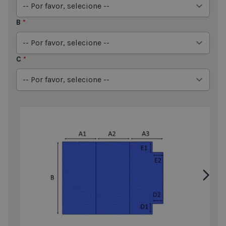
B
*
C
*