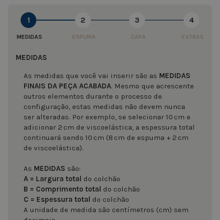
1
2
3
4
MEDIDAS
ESPUMA
CAPA
EXTRAS
MEDIDAS
As medidas que você vai inserir são as
MEDIDAS
FINAIS DA PEÇA ACABADA
. Mesmo que acrescente
outros elementos durante o processo de
configuração, estas medidas não devem nunca
ser alteradas. Por exemplo, se selecionar 10 cm e
adicionar 2 cm de viscoelástica, a espessura total
continuará sendo 10 cm (8 cm de espuma + 2 cm
de viscoelástica).
As
MEDIDAS
são:
A = Largura total
do colchão
B = Comprimento total
do colchão
C = Espessura total
do colchão
A unidade de medida são centímetros (cm) sem
decimais.