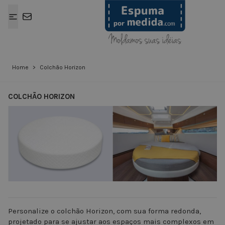
Ir para o Conteúdo
Home
>
Colchão Horizon
COLCHÃO HORIZON
View larger image
View larger ima
Personalize o colchão Horizon, com sua forma redonda,
projetado para se ajustar aos espaços mais complexos em