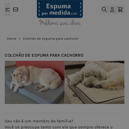
Ir para o Conteúdo
Home
>
Colchão de espuma para cachorro
COLCHÃO DE ESPUMA PARA CACHORRO
View larger image
View larger ima
Seu cão é um membro da família?
Você se preocupa tanto com ele que sempre oferece o