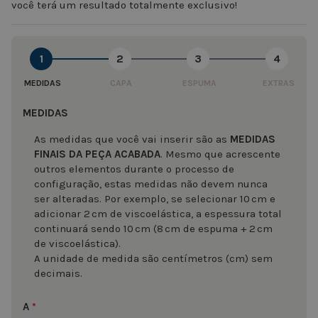
você terá um resultado totalmente exclusivo!
1
2
3
4
MEDIDAS
CAPA
ESPUMA
EXTRAS
MEDIDAS
As medidas que você vai inserir são as
MEDIDAS
FINAIS DA PEÇA ACABADA
. Mesmo que acrescente
outros elementos durante o processo de
configuração, estas medidas não devem nunca
ser alteradas. Por exemplo, se selecionar 10 cm e
adicionar 2 cm de viscoelástica, a espessura total
continuará sendo 10 cm (8 cm de espuma + 2 cm
de viscoelástica).
A unidade de medida são centímetros (cm) sem
decimais.
A
*