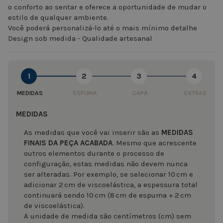
o conforto ao sentar e oferece a oportunidade de mudar o
estilo de qualquer ambiente.
Você poderá personalizá-lo até o mais mínimo detalhe
Design sob medida - Qualidade artesanal
1
2
3
4
MEDIDAS
ESPUMA
CAPA
EXTRAS
MEDIDAS
As medidas que você vai inserir são as
MEDIDAS
FINAIS DA PEÇA ACABADA
. Mesmo que acrescente
outros elementos durante o processo de
configuração, estas medidas não devem nunca
ser alteradas. Por exemplo, se selecionar 10 cm e
adicionar 2 cm de viscoelástica, a espessura total
continuará sendo 10 cm (8 cm de espuma + 2 cm
de viscoelástica).
A unidade de medida são centímetros (cm) sem