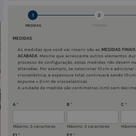
1
2
image
MEDIDAS
ESPUMA
MEDIDAS
As medidas que você vai inserir são as
MEDIDAS FINAIS
ACABADA
. Mesmo que acrescente outros elementos dur
processo de configuração, estas medidas não devem n
image
alteradas. Por exemplo, se selecionar 10 cm e adicionar
viscoelástica, a espessura total continuará sendo 10 cm
espuma + 2 cm de viscoelástica).
A unidade de medida são centímetros (cm) sem decima
A
B
C
*
*
*
image
Máximo: 3 caracteres
Máximo: 3 caracteres
Máximo:
E1
E2
*
*