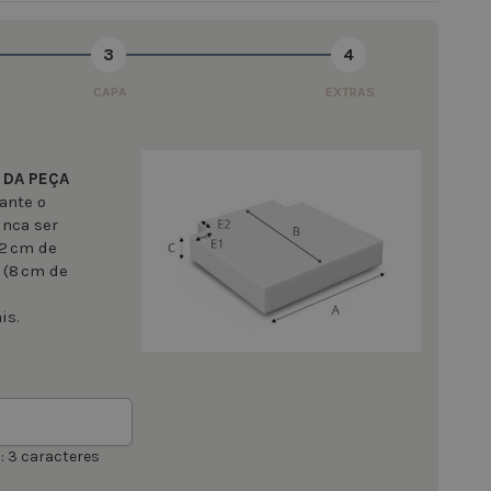
3
4
CAPA
EXTRAS
 DA PEÇA
ante o
unca ser
 2 cm de
 (8 cm de
is.
 3 caracteres