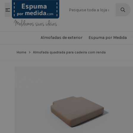
Ir para o Conteúdo
Almofadas de exterior
Espuma por Medida
Home
>
Almofada quadrada para cadeira com renda
View larger image