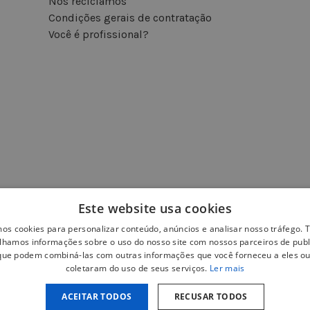
Nós reciclamos
Condições gerais de contratação
Você é profissional?
Este website usa cookies
mos cookies para personalizar conteúdo, anúncios e analisar nosso tráfego
lhamos informações sobre o uso do nosso site com nossos parceiros de publ
 que podem combiná-las com outras informações que você forneceu a eles ou
coletaram do uso de seus serviços.
Ler mais
ACEITAR TODOS
RECUSAR TODOS