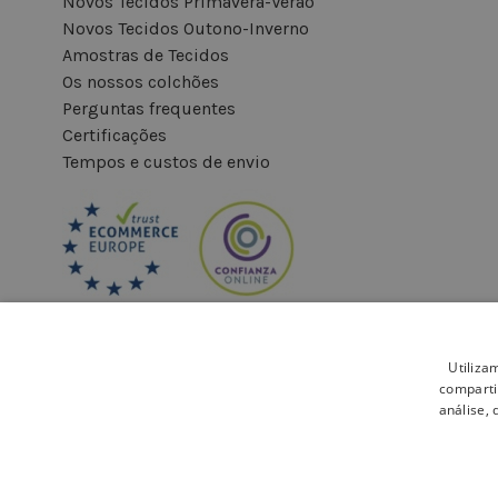
Novos Tecidos Primavera-Verão
Novos Tecidos Outono-Inverno
Amostras de Tecidos
Os nossos colchões
Perguntas frequentes
Certificações
Tempos e custos de envio
Utiliza
comparti
análise,
Pagamento seguro: