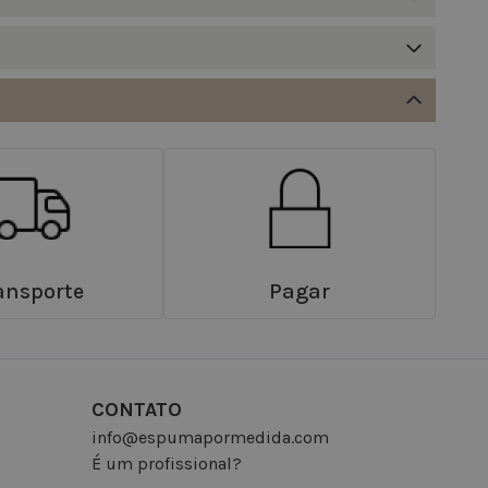
ansporte
Pagar
CONTATO
info@espumapormedida.com
É um profissional?