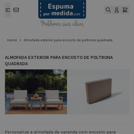
Ir para o Conteúdo
Home
>
Almofada exterior para encosto de poltrona quadrada
ALMOFADA EXTERIOR PARA ENCOSTO DE POLTRONA
QUADRADA
View larger image
View larger ima
Personalize a almofada de varanda com encosto para