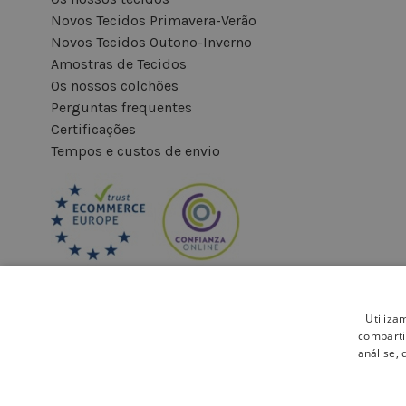
Novos Tecidos Primavera-Verão
Novos Tecidos Outono-Inverno
Amostras de Tecidos
Os nossos colchões
Perguntas frequentes
Certificações
Tempos e custos de envio
Utiliza
comparti
análise,
Pagamento seguro: