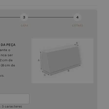
3
4
CAPA
EXTRAS
 DA PEÇA
ante o
unca ser
 2 cm de
 (8 cm de
is.
 3 caracteres