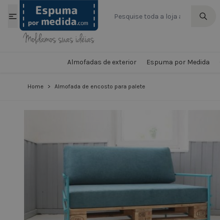
Ir para o Conteúdo
Almofadas de exterior
Espuma por Medida
Home
>
Almofada de encosto para palete
View larger image