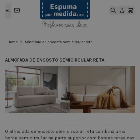
Ir para o Conteúdo
Home
>
Almofada de encosto semicircular reta
ALMOFADA DE ENCOSTO SEMICIRCULAR RETA
View larger image
View larger ima
O almofada de encosto semicircular reta combina uma
borda semicircular na parte superior com bordas retas nas