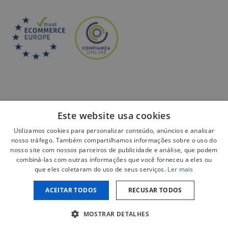
Este website usa cookies
Utilizamos cookies para personalizar conteúdo, anúncios e analisar
Pagamento seguro:
nosso tráfego. Também compartilhamos informações sobre o uso do
nosso site com nossos parceiros de publicidade e análise, que podem
combiná-las com outras informações que você forneceu a eles ou
que eles coletaram do uso de seus serviços.
Ler mais
ACEITAR TODOS
RECUSAR TODOS
Aviso legal
Política de privacidade
MOSTRAR DETALHES
Política de cookies