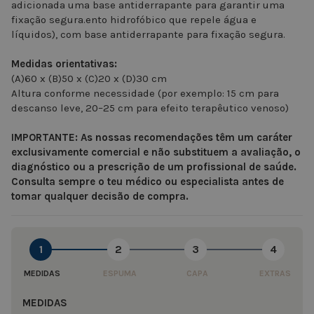
adicionada uma base antiderrapante para garantir uma
fixação segura.ento hidrofóbico que repele água e
líquidos), com base antiderrapante para fixação segura.
Medidas orientativas:
(A)60 x (B)50 x (C)20 x (D)30 cm
Altura conforme necessidade (por exemplo: 15 cm para
descanso leve, 20–25 cm para efeito terapêutico venoso)
IMPORTANTE: As nossas recomendações têm um caráter
exclusivamente comercial e não substituem a avaliação, o
diagnóstico ou a prescrição de um profissional de saúde.
Consulta sempre o teu médico ou especialista antes de
tomar qualquer decisão de compra.
1
2
3
4
MEDIDAS
ESPUMA
CAPA
EXTRAS
MEDIDAS