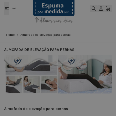
Ir para o Conteúdo
Home
>
Almofada de elevação para pernas
ALMOFADA DE ELEVAÇÃO PARA PERNAS
View larger image
View larger ima
Almofada de elevação para pernas